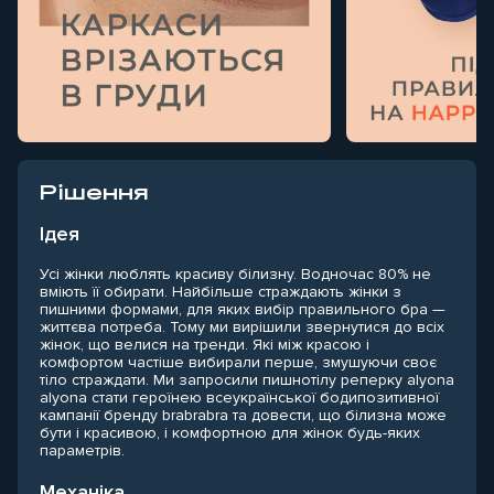
Рішення
Ідея
Усі жінки люблять красиву білизну. Водночас 80% не
вміють її обирати. Найбільше страждають жінки з
пишними формами, для яких вибір правильного бра —
життєва потреба. Тому ми вирішили звернутися до всіх
жінок, що велися на тренди. Які між красою і
комфортом частіше вибирали перше, змушуючи своє
тіло страждати. Ми запросили пишнотілу реперку alyona
alyona стати героїнею всеукраїнської бодипозитивної
кампанії бренду brabrabra та довести, що білизна може
бути і красивою, і комфортною для жінок будь-яких
параметрів.
Механіка