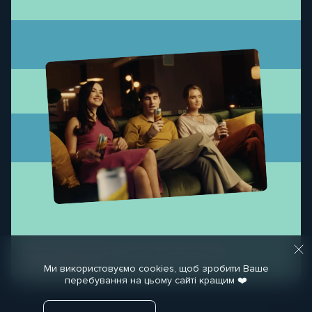
КРЕАТИВ
КРЕАТИВНІ ІДЕЇ
ВІДЕО ТА ФОТО ПРОДАКШН
МЕДІЙНІ МАТЕРІАЛИ
Ми використовуємо cookies, щоб зробити Ваше
перебування на цьому сайті кращим ❤️