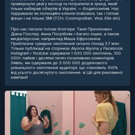
привернули увагу молоді та потрапили в тренд, який
тільки набирав обертів в Україні, — бодипозитив. Нас
підтримали як потенційні клієнти brabrabra, так і топові
фешн і не тільки ЗМІ (ТСН, Cosmopolitan, Viva, Elle etc).
Про нас писали топові блогери: Таня Пренткович,
Діана Глостер, Анна Погрібняк і багато інших, а також
медіаперсони, наприклад Маша Єфросиніна.
Приблизне сумарне охоплення склало понад 3,7 млн.
Тільки публікації на сторінках Alyona Alyona у Facebook,
Instagram і Youtube одержали 1 000 000 охоплень, 100
000+ лайків і десятки тисяч позитивних коментарів.
Уявіть, ми одержали до 3 000 000 додаткового
унікального охоплення аудиторії, що становить 100%
від усього досягнутого охоплення в ЦА для рекламної
кампанії!