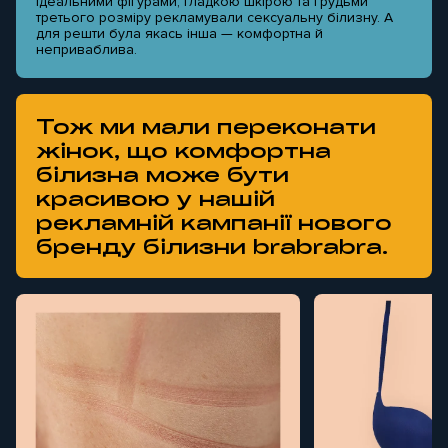
ідеальними фігурами, гладкою шкірою та грудьми
третього розміру рекламували сексуальну білизну. А
для решти була якась інша — комфортна й
неприваблива.
Тож ми мали переконати
жінок, що комфортна
білизна може бути
красивою у нашій
рекламній кампанії нового
бренду білизни brabrabra.