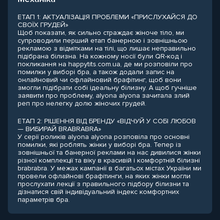
ЕТАП 1: АКТУАЛІЗАЦІЯ ПРОБЛЕМИ «ПРИСЛУХАЙСЯ ДО
СВОЇХ ГРУДЕЙ»
Щоб показати, як сильно страждає жіноче тіло, ми
супроводили перший етап банерною і зовнішньою
рекламою з відмітками на тілі, що лишає неправильно
підібрана білизна. На кожному носії були QR-код і
покликання на happytits.com.ua, де ми розповіли про
помилки у виборі бра, а також додали запис на
онлайновий чи офлайновий брафітинг, щоб вони
змогли підібрати собі ідеальну білизну. А щоб гучніше
заявити про проблему, alyona alyona зачитала злий
реп про нелегку долю жіночих грудей.
ЕТАП 2: РІШЕННЯ ВІД БРЕНДУ «ВІДЧУЙ У СОБІ ЛЮБОВ
— ВИБИРАЙ BRABRABRA»
У серії роликів alyona alyona розповіла про основні
помилки, які роблять жінки у виборі бра. Тепер із
зовнішньої та банерної реклами на нас дивилися жінки
різної комплекції та віку в красивій і комфортній білизні
brabrabra. У межах кампанії в багатьох містах України ми
провели офлайнові брафітинги, на яких жінки могли
прослухати лекції з правильного підбору білизни та
дізнатися свій індивідуальний індекс комфортних
параметрів бра.