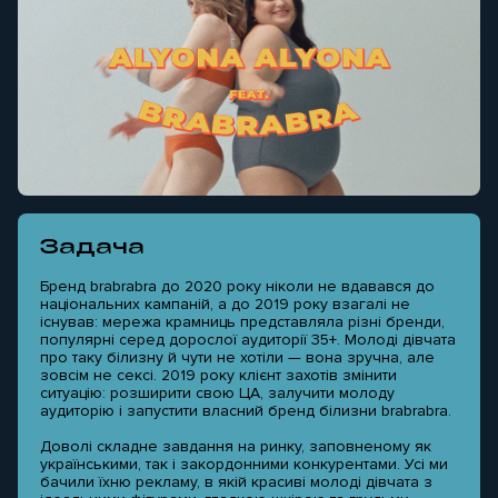
Задача
Бренд brabrabra до 2020 року ніколи не вдавався до
національних кампаній, а до 2019 року взагалі не
існував: мережа крамниць представляла різні бренди,
популярні серед дорослої аудиторії 35+. Молоді дівчата
про таку білизну й чути не хотіли — вона зручна, але
зовсім не сексі. 2019 року клієнт захотів змінити
ситуацію: розширити свою ЦА, залучити молоду
аудиторію і запустити власний бренд білизни brabrabra.
Доволі складне завдання на ринку, заповненому як
українськими, так і закордонними конкурентами. Усі ми
бачили їхню рекламу, в якій красиві молоді дівчата з