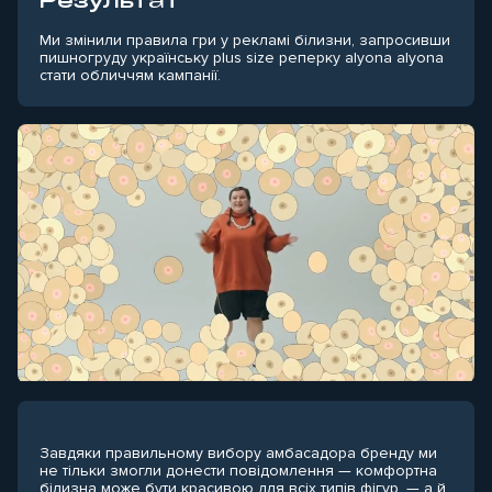
Результат
Ми змінили правила гри у рекламі білизни, запросивши
пишногруду українську plus size реперку alyona alyona
стати обличчям кампанії.
Завдяки правильному вибору амбасадора бренду ми
не тільки змогли донести повідомлення — комфортна
білизна може бути красивою для всіх типів фігур, — а й