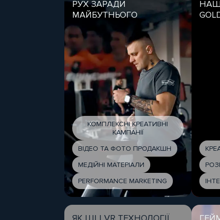
РУХ ЗАРАДИ
НАШ
МАЙБУТНЬОГО
GOL
КОМПЛЕКСНІ КРЕАТИВНІ
КАМПАНІЇ
ВІДЕО ТА ФОТО ПРОДАКШН
КРЕ
МЕДІЙНІ МАТЕРІАЛИ
РОЗ
PERFORMANCE MARKETING
ІНТ
ЯК ШІ І VR ТЕХНОЛОГІЇ
ГЕЙ