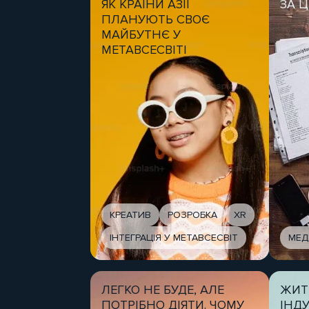
ЯК КРАЇНИ АЗІЇ
ЗА 
ПЛАНУЮТЬ СВОЄ
МАЙБУТНЄ У
МЕТАВСЕСВІТІ
КРЕАТИВ
РОЗРОБКА
XR
ІНТЕГРАЦІЯ У МЕТАВСЕСВІТ
МЕД
ЛЕГКО НЕ БУДЕ, АЛЕ
ЖИТТ
ПОТРІБНО ДІЯТИ. ЧОМУ
ІНДУ