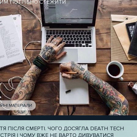
ЦИМ ПОТРІБНО СТЕЖИТИ
ІЙНІ МАТЕРІАЛИ
Я ПІСЛЯ СМЕРТІ. ЧОГО ДОСЯГЛА DEATH TECH
СТРІЯ І ЧОМУ ВЖЕ НЕ ВАРТО ДИВУВАТИСЯ