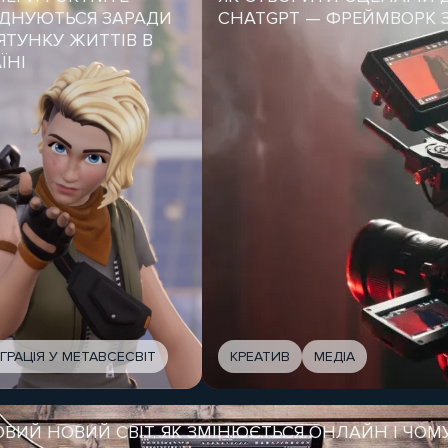
ЄДНУЮТЬСЯ ЗАРАДИ
CHATGPT — ФРЕЙМВОРК З
ЯТУНКУ ЖИТТІВ В
ЇНІ
ЕГРАЦІЯ У МЕТАВСЕСВІТ
КРЕАТИВ
МЕДІА
ОВИЙ НОВИЙ СВІТ. ЯК ЗМІНЮЄТЬСЯ ОНЛАЙН І ЧОМ