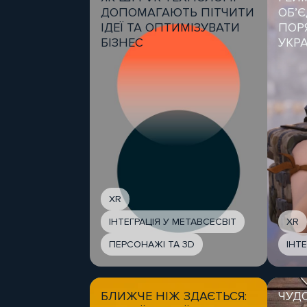
ДОПОМАГАЮТЬ ПІТЧИТИ
ОБ’
ІДЕЇ ТА ОПТИМІЗУВАТИ
ПОР
БІЗНЕС
УКРА
XR
ІНТЕГРАЦІЯ У МЕТАВСЕСВІТ
XR
ПЕРСОНАЖІ ТА 3D
ІНТ
БЛИЖЧЕ НІЖ ЗДАЄТЬСЯ:
ЧУД