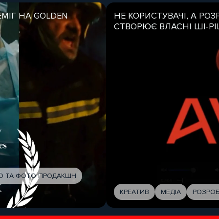
МІГ НА GOLDEN
НЕ КОРИСТУВАЧІ, А РО
СТВОРЮЄ ВЛАСНІ ШІ-Р
ЕО ТА ФОТО ПРОДАКШН
КРЕАТИВ
МЕДІА
РОЗРОБ