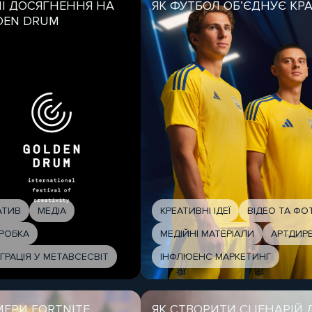
І ДОСЯГНЕННЯ НА
ЯК ФУТБОЛ ОБ’ЄДНУЄ КРА
DEN DRUM
АТИВ
МЕДІА
КРЕАТИВНІ ІДЕЇ
ВІДЕО ТА Ф
РОБКА
МЕДІЙНІ МАТЕРІАЛИ
АРТДИР
ЕГРАЦІЯ У МЕТАВСЕСВІТ
ІНФЛЮЕНС МАРКЕТИНГ
МЕРИ FORTNITE
ЯК СТВОРИТИ СЦЕНАРІЙ