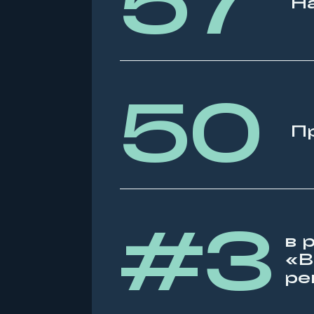
57
Н
50
П
#3
в 
«В
ре