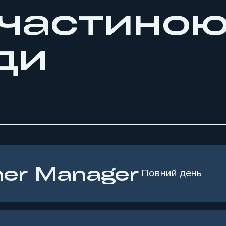
 частино
ди
ner Manager
Повний день