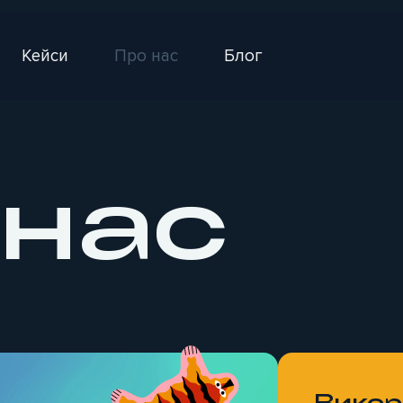
Кейси
Про нас
Блог
 нас
Викор