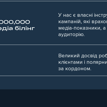
У нас є власні інст
кампаній, які врахо
,000,000
діа білінг
медіа-показники, а
аудиторію.
Великий досвід ро
клієнтами і полярн
за кордоном.