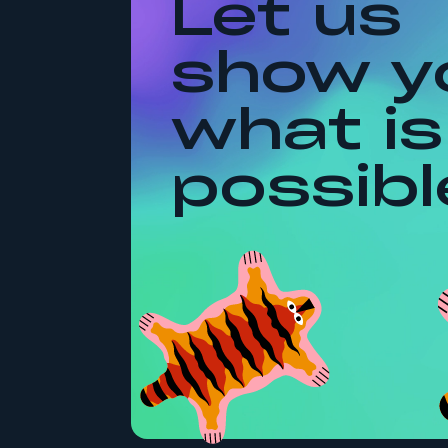
Let us
show y
what is
possibl