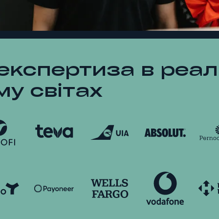
експертиза в реал
му світах