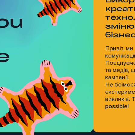
креат
ou
техно
зміню
бізне
e
Привіт, ми
комунікаці
Поєднуємо
та медіа,
кампанії.
Не боїмося
експеримен
викликів. 
possible!