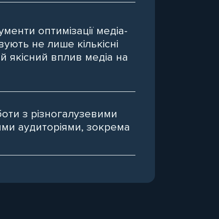
рументи оптимізації медіа-
вують не лише кількісні
 й якісний вплив медіа на
боти з різногалузевими
ими аудиторіями, зокрема