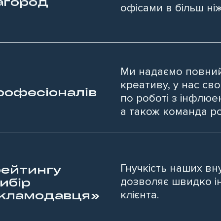
агород
офісами в більш ніж
Ми надаємо повний
креативу, у нас св
рофесіоналів
по роботі з інфлю
а також команда ро
Гнучкість наших вн
рейтингу
дозволяє швидко і
ибір
кламодавця»
клієнта.