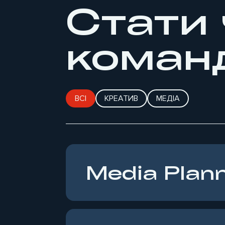
Стати
коман
ВСІ
КРЕАТИВ
МЕДІА
Media Plan