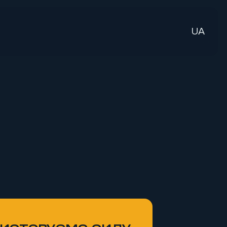
UA
истовуємо силу