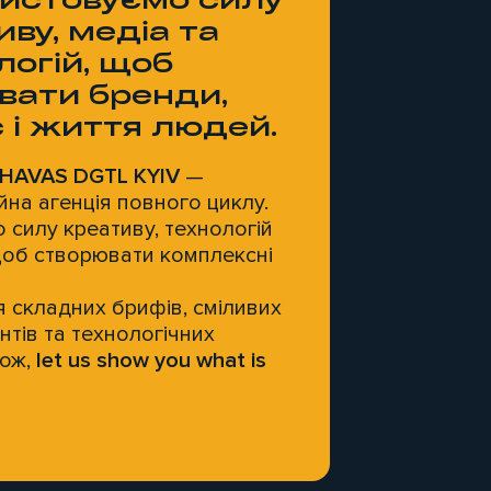
иву, медіа та
логій, щоб
вати бренди,
с і життя людей.
HAVAS DGTL KYIV
—
йна агенція повного циклу.
 силу креативу, технологій
 щоб створювати комплексні
 складних брифів, сміливих
тів та технологічних
Тож,
let us show you what is