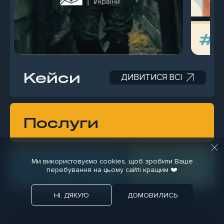
#H
Кейси
ДИВИТИСЯ ВСІ
Послуги
Креатив
Ми використовуємо cookies, щоб зробити Ваше
Про нас
Блог
Медіа
перебування на цьому сайті кращим ❤️
Розробка
НІ, ДЯКУЮ
ДОМОВИЛИСЬ
Дизайн
SMM & Інфлюенсери