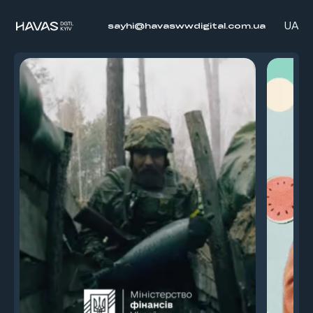
Welcome
UA
sayhi@havaswwdigital.com.ua
HAVAS DGTL KYIV