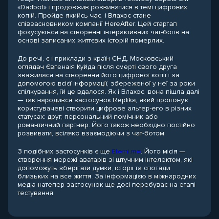
«Dadbot» і продовжив розвиватися в темі цифрових
копій. Пройде якийсь час, і Влахос стане
співзасновником компанії HereAfter. Цей стартап
фокусується на створенні інтерактивних чат-ботів на
основі записаних життєвих історій померлих.
До речі, є і приклади з країн СНД. Московський
оглядач Євгенаія Куйда після смерті свого друга
зважилася на створення його цифрової копії і за
допомогою всієї інформації, збереженої у неї за роки
спілкування, їй це вдалося. Як і Влахос, вона пішла далі
— так народився застосунок Replika, який пропонує
користувачеві створити цифрове альтер-его в різних
статусах: друг, персональний помічник або
романтичний партнер. Його також необхідно постійно
розвивати, всіляко взаємодіючи з чат-ботом.
З подібних застосунків є ще
Eterni.me
. Його місія —
створення мережі аватарів зі штучним інтелектом, які
допоможуть зберігати думки, історії та спогади
близьких на все життя. За інформацією в міжнародних
медіа натепер застосунок ще досі перебуває на етапі
тестування.