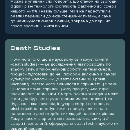
Можна з упевненістю говорити, що станом на сьогодні
digital і різні технології охоплюють фактично всі сфери
нашого життя. І навіть більше. Ми вже переступили
реалії і перейшли до екзистенційних питань, а саме
до неминучості смерті людини, зокрема до перших
спроб зробити її життя вічним.
Death Studies
Почнімо з того, що в науковому світі існує поняття
«death studies» — це дослідження, які проводять по
всьому світу, а також наукові роботи на тему смерті,
процеси підготовки до неї, похорон, включно з самою
культурою жалоби. Якщо взяти останні 100 років,
насправді, багато чого змінилося в сприйнятті цієї теми,
і інновації тільки сприяли цьому процесу. Але одне
залишилося незмінним. Смерть близької людини може
стати для будь-кого дуже травматичною подією. І, як
будь-яка інша індустрія, індустрія смерті не стоїть на
місці, постійно перебуваючи в пошуку шляхів для
полегшення долі скорботних людей на різних рівнях.
Тому з часом, стартапи, які працювали на стику цієї
сфери і технологій, сформували death tech індустрію як
окремий напрям.