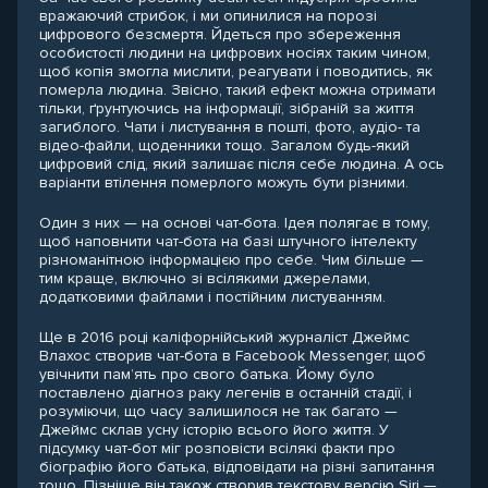
вражаючий стрибок, і ми опинилися на порозі
цифрового безсмертя. Йдеться про збереження
особистості людини на цифрових носіях таким чином,
щоб копія змогла мислити, реагувати і поводитись, як
померла людина. Звісно, такий ефект можна отримати
тільки, ґрунтуючись на інформації, зібраній за життя
загиблого. Чати і листування в пошті, фото, аудіо- та
відео-файли, щоденники тощо. Загалом будь-який
цифровий слід, який залишає після себе людина. А ось
варіанти втілення померлого можуть бути різними.
Один з них — на основі чат-бота. Ідея полягає в тому,
щоб наповнити чат-бота на базі штучного інтелекту
різноманітною інформацією про себе. Чим більше —
тим краще, включно зі всілякими джерелами,
додатковими файлами і постійним листуванням.
Ще в 2016 році каліфорнійський журналіст Джеймс
Влахос створив чат-бота в Facebook Messenger, щоб
увічнити пам’ять про свого батька. Йому було
поставлено діагноз раку легенів в останній стадії, і
розуміючи, що часу залишилося не так багато —
Джеймс склав усну історію всього його життя. У
підсумку чат-бот міг розповісти всілякі факти про
біографію його батька, відповідати на різні запитання
тощо. Пізніше він також створив текстову версію Siri —