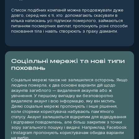
Список подібних компаній можна продовжувати дуже
довго, серед них є ті, хто: допомагають скасувати в
кілька натискань усі підписки померлого, займаються
питанням посмертних виплат, пропонують різні способи
поховання тіла і навіть створюють з праху діаманти.
Соціальні мережі та нові типи
поховань
Соціальні мережі також не залишилися осторонь. Якщо
людина померла, є два основні варіанти дій щодо
акаунтів загиблого — видалення акаунтів або ж
увічнення. У першому випадку ви безповоротно
видаляєте акаунт і всю інформацію, яку він містить.
Деякі соціальні мережі пропонують і інше рішення,
коли сторінки користувача набувають пам’ятного
статусу. Акаунт залишається відкритим для відвідування
і відправки повідомлень, але більш закритим з точки
зору загального пошуку і видачі. Наприклад, Facebook
і Instagram пропонують користувачам обидва варіанти
на вибір.