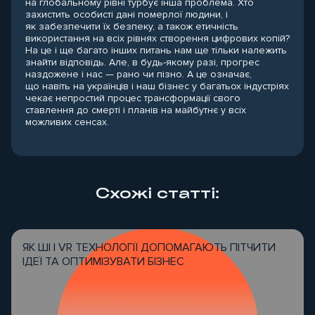
на глобальному рівні турбує інша проблема. Хто
захистить особисті дані померлої людини, і
як забезпечити їх безпеку, а також етичність
використання на всіх рівнях створення цифрових копій?
На це і ще багато інших питань нам ще тільки належить
знайти відповідь. Але, в будь-якому разі, прогрес
наздожене і нас — рано чи пізно. А це означає,
що навіть на українців і наш бізнес у багатьох індустріях
чекає непростий процес трансформації свого
ставлення до смерті і планів на майбутнє у всіх
можливих сенсах.
Схожі статті:
ЯК ШІ І VR ТЕХНОЛОГІЇ ДОПОМАГАЮТЬ ПІТЧИТИ
ІДЕЇ ТА ОПТИМІЗУВАТИ БІЗНЕС