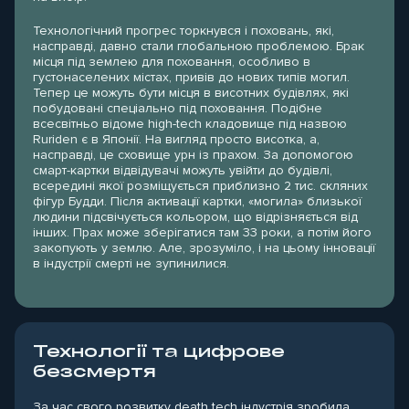
Технологічний прогрес торкнувся і поховань, які,
насправді, давно стали глобальною проблемою. Брак
місця під землею для поховання, особливо в
густонаселених містах, привів до нових типів могил.
Тепер це можуть бути місця в висотних будівлях, які
побудовані спеціально під поховання. Подібне
всесвітньо відоме high-tech кладовище під назвою
Ruriden є в Японії. На вигляд просто висотка, а,
насправді, це сховище урн із прахом. За допомогою
смарт-картки відвідувачі можуть увійти до будівлі,
всередині якої розміщується приблизно 2 тис. скляних
фігур Будди. Після активації картки, «могила» близької
людини підсвічується кольором, що відрізняється від
інших. Прах може зберігатися там 33 роки, а потім його
закопують у землю. Але, зрозуміло, і на цьому інновації
в індустрії смерті не зупинилися.
Технології та цифрове
безсмертя
За час свого розвитку death tech індустрія зробила