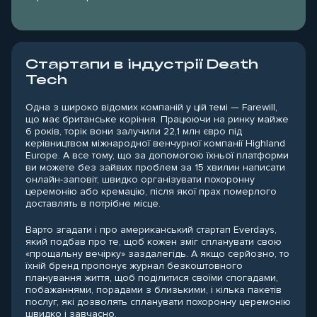
Стартапи в індустрії Death
Tech
Одна з широко відомих компаній у цій темі — Farewill,
що має британське коріння. Працюючи на ринку майже
6 років, торік вони залучили 22,1 млн євро під
керівництвом міжнародної венчурної компанії Highland
Europe. А все тому, що за допомогою їхньої платформи
ви можете без зайвих проблем за 15 хвилин написати
онлайн-заповіт, швидко організувати похоронну
церемонію або кремацію, після якої прах померлого
доставлять в потрібне місце.
Варто згадати і про американський стартап Everdays,
який подбав про те, щоб кожен зміг спланувати свою
«прощальну вечірку» заздалегідь. А якщо серйозно, то
їхній бренд пропонує журнал безкоштовного
планування життя, щоб поділитися своїми спогадами,
побажаннями, порадами з близькими, і кілька пакетів
послуг, які дозволять спланувати похоронну церемонію
швидко і завчасно.