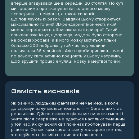
вперше згадувався ще в середині 20 століття.
По суті
ми говоримо про скануваннія головного мозку
зсередини — нейронів, а також синапсів,
що пов’язують їх разом. Завдяки цьому створюється
максимально точний 3D-рендеринг (коннект), який
можна перенести в обчислювальні пристрої. Такий
приклад вже існує, щоправда, модель було створено
на основі хробака, а в його мозку міститься тільки
близько 300 нейронів, у той час як у людини
налічується 86 мільйонів. Але спроби тривають, вчені
по всьому світу активно працюють у цьому напрямку,
щоб зрушити процес емуляції мозку з мертвої точки.
Замість висновків
Як бачимо, людським фантазіям немає меж, а коли
до справуи залучаються технології — багато що стає
реальністю. Дійсно екзистенціальние питання смерті і
життя після смерті вже не здається настільки туманним,
у той час, як сучасний світ починає пропонувати перші
рішення. Однак, крім самого факту «воскресіння» тих,
хто відійшов в інший світ, вчених і експертів