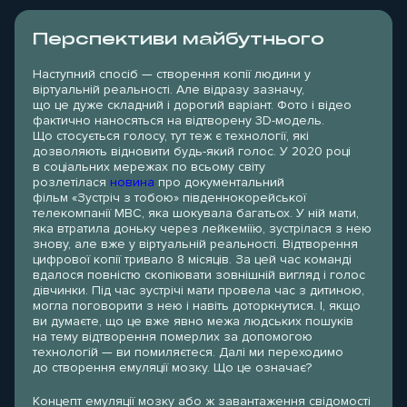
Перспективи майбутнього
Наступний спосіб — створення копії людини у
віртуальній реальності.
Але відразу зазначу,
що це дуже складний і дорогий варіант. Фото і відео
фактично наносяться на відтворену 3D-модель.
Що стосується голосу, тут теж є технології, які
дозволяють відновити будь-який голос. У 2020 році
в соціальних мережах по всьому світу
розлетілася
новина
про документальний
фільм «Зустріч з тобою» південнокорейської
телекомпанії MBC, яка шокувала багатьох. У ній мати,
яка втратила доньку через лейкеміїю, зустрілася з нею
знову, але вже у віртуальній реальності. Відтворення
цифрової копії тривало 8 місяців. За цей час команді
вдалося повністю скопіювати зовнішній вигляд і голос
дівчинки. Під час зустрічі мати провела час з дитиною,
могла поговорити з нею і навіть доторкнутися. І, якщо
ви думаєте, що це вже явно межа людських пошуків
на тему відтворення померлих за допомогою
технологій — ви помиляєтеся. Далі ми переходимо
до
створення емуляції мозку. Що це означає?
Концепт емуляції мозку або ж завантаження свідомості