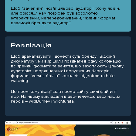
Щоб "зачепити" інсайт цільової аудиторії "Хочу як він,
але боюся...", нам потрібен був абсолютно
інтерактивний, непередбачуваний, "живий" формат
взаємодії бренду та аудиторії.
Реалізація
Щоб драматизувати і донести суть бренду “Відкрий
дику натуру”, ми вирішили поєднати в одну комбінацію
всі тренди, формати та заняття, що захоплюють цільову
аудиторію: неординарних і популярних блогерів,
формати “Versus батлів”, косплей, відеоігри та hate
watching.
Центром комунікації став промо-сайт у стилі файтинг
ігор. На ньому викладали відео-челенджі двох наших
героїв – wildDurnev і wildMurafa.