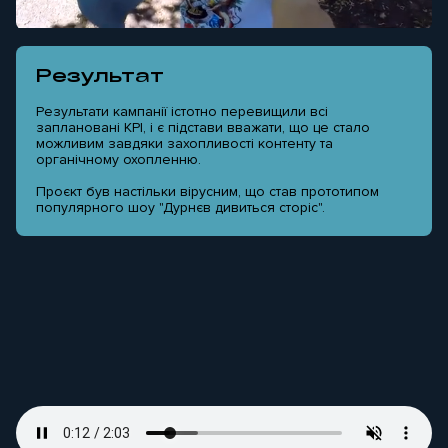
Результат
Результати кампанії істотно перевищили всі
заплановані KPI, і є підстави вважати, що це стало
можливим завдяки захопливості контенту та
органічному охопленню.
Проєкт був настільки вірусним, що став прототипом
популярного шоу "Дурнєв дивиться сторіс".