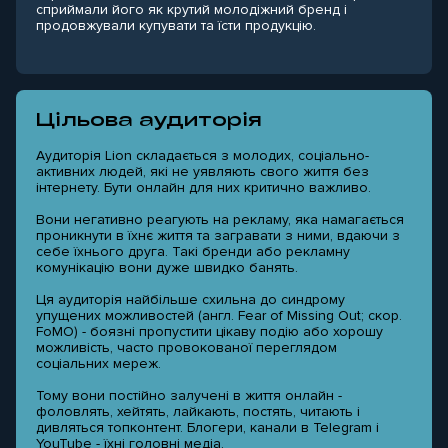
сприймали його як крутий молодіжний бренд і
продовжували купувати та їсти продукцію.
Цільова аудиторія
Аудиторія Lion складається з молодих, соціально-
активних людей, які не уявляють свого життя без
інтернету. Бути онлайн для них критично важливо.
Вони негативно реагують на рекламу, яка намагається
проникнути в їхнє життя та загравати з ними, вдаючи з
себе їхнього друга. Такі бренди або рекламну
комунікацію вони дуже швидко банять.
Ця аудиторія найбільше схильна до синдрому
упущених можливостей (англ. Fear of Missing Out; скор.
FoMO) - боязні пропустити цікаву подію або хорошу
можливість, часто провокованої переглядом
соціальних мереж.
Тому вони постійно залучені в життя онлайн -
фоловлять, хейтять, лайкають, постять, читають і
дивляться топконтент. Блогери, канали в Telegram і
YouTube - їхні головні медіа.