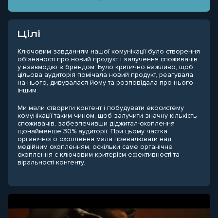
Цілі
Ключовим завданням нашої комунікації було створення
обізнаності про новий продукт і залучення споживачів
у взаємодію з брендом. Було критично важливо, щоб
цільова аудиторія помічала новий продукт, реагувала
на нього, дивувалася йому та розповідала про нього
іншим.
Ми мали створити контент і побудувати екосистему
комунікації таким чином, щоб залучити значну кількість
споживачів, забезпечивши діджитал-охоплення
щонайменше 30% аудиторії. При цьому частка
органічного охоплення мала превалювати над
медійним охопленням, оскільки саме органічне
охоплення є ключовим критерієм ефективності та
віральності контенту.