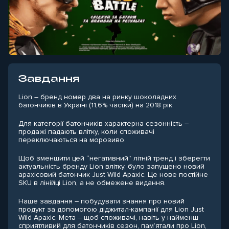
Завдання
Lion – бренд номер два на ринку шоколадних
батончиків в Україні (11,6% частки) на 2018 рік.
Для категорії батончиків характерна сезонність –
продажі падають влітку, коли споживачі
переключаються на морозиво.
Щоб зменшити цей “негативний” літній тренд і зберегти
актуальність бренду Lion влітку, було запущено новий
арахісовий батончик Just Wild Арахіс. Це нове постійне
SKU в лінійці Lion, а не обмежене видання.
Наше завдання – побудувати знання про новий
продукт за допомогою діджитал-кампанії для Lion Just
Wild Арахіс. Мета – щоб споживачі, навіть у найменш
сприятливий для батончиків сезон, пам’ятали про Lion,